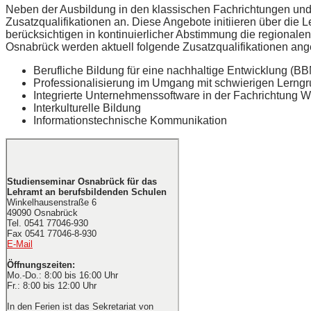
Neben der Ausbildung in den klassischen Fachrichtungen und
Zusatzqualifikationen an. Diese Angebote initiieren über die 
berücksichtigen in kontinuierlicher Abstimmung die regional
Osnabrück werden aktuell folgende Zusatzqualifikationen ang
Berufliche Bildung für eine nachhaltige Entwicklung (B
Professionalisierung im Umgang mit schwierigen Lerng
Integrierte Unternehmenssoftware in der Fachrichtung W
Interkulturelle Bildung
Informationstechnische Kommunikation
Studienseminar Osnabrück für das
Lehramt an berufsbildenden Schulen
Winkelhausenstraße 6
49090 Osnabrück
Tel. 0541 77046-930
Fax 0541 77046-8-930
E-Mail
Öffnungszeiten:
Mo.-Do.: 8:00 bis 16:00 Uhr
Fr.: 8:00 bis 12:00 Uhr
In den Ferien ist das Sekretariat von