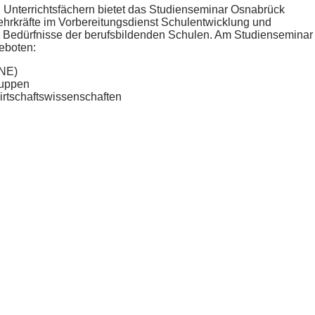
 Unterrichtsfächern bietet das Studienseminar Osnabrück
Lehrkräfte im Vorbereitungsdienst Schulentwicklung und
en Bedürfnisse der berufsbildenden Schulen. Am Studienseminar
eboten:
BNE)
ruppen
irtschaftswissenschaften