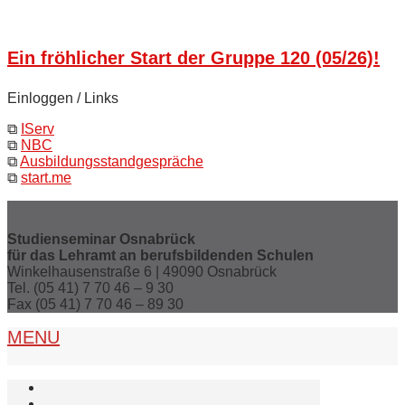
Ein fröhlicher Start der Gruppe 120 (05/26)!
Einloggen / Links
⧉
IServ
⧉
NBC
⧉
Ausbildungsstandgespräche
⧉
start.me
Studienseminar Osnabrück
für das Lehramt an berufsbildenden Schulen
Winkelhausenstraße 6 | 49090 Osnabrück
Tel. (05 41) 7 70 46 – 9 30
Fax (05 41) 7 70 46 – 89 30
MENU