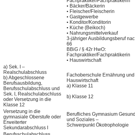
Fachpraktiker/Fachpraktikerin
• Bäcker/Bäckerin
• Fleischer/Fleischerin
• Gastgewerbe
• Konditor/Konditorin
• Küche (Beikoch)
• Nahrungsmittelverkauf
3-jähriger Ausbildungsberuf nac
66
BBiG / § 42r HwO:
Fachpraktiker/Fachpraktikerin
• Hauswirtschaft
a) Sek. I –
Realschulabschluss
Fachoberschule Ernährung und
b) Abgeschlossene
Hauswirtschaft
Berufsausbildung,
a) Klasse 11
Berufsschulabschluss und
Sek. I, Realschulabschluss
b) Klasse 12
oder Versetzung in die
Klasse 12
Versetzung in die
Berufliches Gymnasium Gesund
gymnasiale Oberstufe oder
und Soziales –
Erweiterter
Schwerpunkt Ökotrophologie
Sekundarabschluss I
Berufsschulabschluss,