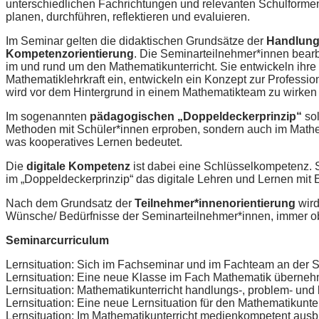
unterschiedlichen Fachrichtungen und relevanten Schulforme
planen, durchführen, reflektieren und evaluieren.
Im Seminar gelten die didaktischen Grundsätze der
Handlungs
Kompetenzorientierung
. Die Seminarteilnehmer*innen bearbe
im und rund um den Mathematikunterricht. Sie entwickeln ihre 
Mathematiklehrkraft ein, entwickeln ein Konzept zur Professi
wird vor dem Hintergrund in einem Mathematikteam zu wirken u
Im sogenannten
pädagogischen „Doppeldeckerprinzip“
sol
Methoden mit Schüler*innen erproben, sondern auch im Mathe
was kooperatives Lernen bedeutet.
Die
digitale Kompetenz
ist dabei eine Schlüsselkompetenz. 
im „Doppeldeckerprinzip“ das digitale Lehren und Lernen mit 
Nach dem Grundsatz der
Teilnehmer*innenorientierung
wird
Wünsche/ Bedürfnisse der Seminarteilnehmer*innen, immer ob
Seminarcurriculum
Lernsituation: Sich im Fachseminar und im Fachteam an der S
Lernsituation: Eine neue Klasse im Fach Mathematik überne
Lernsituation: Mathematikunterricht handlungs-, problem- und
Lernsituation: Eine neue Lernsituation für den Mathematikunte
Lernsituation: Im Mathematikunterricht medienkompetent ausb