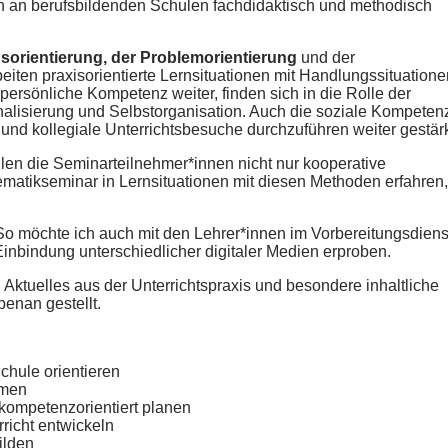
n an berufsbildenden Schulen fachdidaktisch und methodisch
orientierung, der Problemorientierung
und der
iten praxisorientierte Lernsituationen mit Handlungssituatione
persönliche Kompetenz weiter, finden sich in die Rolle der
onalisierung und Selbstorganisation. Auch die soziale Kompeten
nd kollegiale Unterrichtsbesuche durchzuführen weiter gestärk
len die Seminarteilnehmer*innen nicht nur kooperative
matikseminar in Lernsituationen mit diesen Methoden erfahren,
So möchte ich auch mit den Lehrer*innen im Vorbereitungsdiens
Einbindung unterschiedlicher digitaler Medien erproben.
 Aktuelles aus der Unterrichtspraxis und besondere inhaltliche
enan gestellt.
chule orientieren
hmen
 kompetenzorientiert planen
rricht entwickeln
ilden