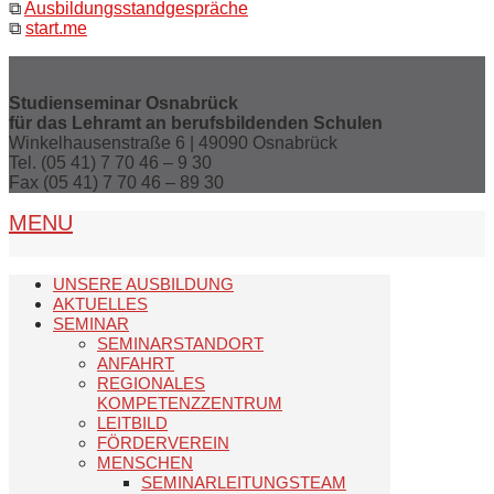
⧉
Ausbildungsstandgespräche
⧉
start.me
Studienseminar Osnabrück
für das Lehramt an berufsbildenden Schulen
Winkelhausenstraße 6 | 49090 Osnabrück
Tel. (05 41) 7 70 46 – 9 30
Fax (05 41) 7 70 46 – 89 30
MENU
UNSERE AUSBILDUNG
AKTUELLES
SEMINAR
SEMINARSTANDORT
ANFAHRT
REGIONALES
KOMPETENZZENTRUM
LEITBILD
FÖRDERVEREIN
MENSCHEN
SEMINARLEITUNGSTEAM