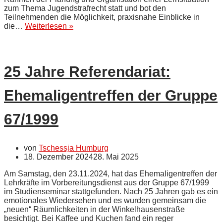
zum Thema Jugendstrafrecht statt und bot den
Teilnehmenden die Möglichkeit, praxisnahe Einblicke in
Besuch
die…
Weiterlesen »
der
JVA
Vechta
durch
25 Jahre Referendariat:
die
Politikgruppe
des
Ehemaligentreffen der Gruppe
Studienseminars
Osnabrück
67/1999
von
Tschessja Humburg
18. Dezember 2024
28. Mai 2025
Am Samstag, den 23.11.2024, hat das Ehemaligentreffen der
Lehrkräfte im Vorbereitungsdienst aus der Gruppe 67/1999
im Studienseminar stattgefunden. Nach 25 Jahren gab es ein
emotionales Wiedersehen und es wurden gemeinsam die
„neuen“ Räumlichkeiten in der Winkelhausenstraße
besichtigt. Bei Kaffee und Kuchen fand ein reger