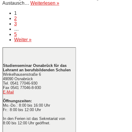
25
Austausch…
Weiterlesen »
Jahre
1
Referendariat:
2
Ehemaligentreffen
3
der
…
Gruppe
5
67/1999
Weiter »
Studienseminar Osnabrück für das
Lehramt an berufsbildenden Schulen
Winkelhausenstraße 6
49090 Osnabrück
Tel. 0541 77046-930
Fax 0541 77046-8-930
E-Mail
Öffnungszeiten:
Mo.-Do.: 8:00 bis 16:00 Uhr
Fr.: 8:00 bis 12:00 Uhr
In den Ferien ist das Sekretariat von
8:00 bis 12:00 Uhr geöffnet.