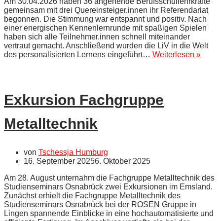
Am 30.04.2026 haben 36 angehende Berufsschullehrkräfte
gemeinsam mit drei Quereinsteiger.innen ihr Referendariat
begonnen. Die Stimmung war entspannt und positiv. Nach
einer energischen Kennenlernrunde mit spaßigen Spielen
haben sich alle Teilnehmer.innen schnell miteinander
vertraut gemacht. Anschließend wurden die LiV in die Welt
Ein
des personalisierten Lernens eingeführt…
Weiterlesen »
fröhli
Start
der
Grup
Exkursion Fachgruppe
120
(05/26
Metalltechnik
von
Tschessja Humburg
16. September 2025
6. Oktober 2025
Am 28. August unternahm die Fachgruppe Metalltechnik des
Studienseminars Osnabrück zwei Exkursionen im Emsland.
Zunächst erhielt die Fachgruppe Metalltechnik des
Studienseminars Osnabrück bei der ROSEN Gruppe in
Lingen spannende Einblicke in eine hochautomatisierte und