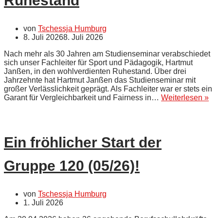
Ruhestand
von
Tschessja Humburg
8. Juli 2026
8. Juli 2026
Nach mehr als 30 Jahren am Studienseminar verabschiedet
sich unser Fachleiter für Sport und Pädagogik, Hartmut
Janßen, in den wohlverdienten Ruhestand. Über drei
Jahrzehnte hat Hartmut Janßen das Studienseminar mit
großer Verlässlichkeit geprägt. Als Fachleiter war er stets ein
Ha
Garant für Vergleichbarkeit und Fairness in…
Weiterlesen »
Ja
–
un
Fa
Ein fröhlicher Start der
für
Sp
un
Gruppe 120 (05/26)!
Pä
ge
in
de
von
Tschessja Humburg
Ru
1. Juli 2026