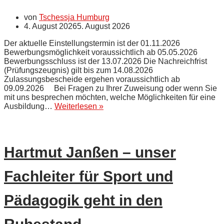
von
Tschessja Humburg
4. August 2026
5. August 2026
Der aktuelle Einstellungstermin ist der 01.11.2026
Bewerbungsmöglichkeit voraussichtlich ab 05.05.2026
Bewerbungsschluss ist der 13.07.2026 Die Nachreichfrist
(Prüfungszeugnis) gilt bis zum 14.08.2026
Zulassungsbescheide ergehen voraussichtlich ab
09.09.2026 Bei Fragen zu Ihrer Zuweisung oder wenn Sie
mit uns besprechen möchten, welche Möglichkeiten für eine
Wichtige
Ausbildung…
Weiterlesen »
Hinweise
zu
den
Einstellungen
Hartmut Janßen – unser
in
den
Vorbereitungsdienst
Fachleiter für Sport und
zum
01.
November
Pädagogik geht in den
2026