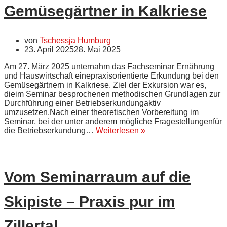
Gemüsegärtner in Kalkriese
von
Tschessja Humburg
23. April 2025
28. Mai 2025
Am 27. März 2025 unternahm das Fachseminar Ernährung
und Hauswirtschaft einepraxisorientierte Erkundung bei den
Gemüsegärtnern in Kalkriese. Ziel der Exkursion war es,
dieim Seminar besprochenen methodischen Grundlagen zur
Durchführung einer Betriebserkundungaktiv
umzusetzen.Nach einer theoretischen Vorbereitung im
Seminar, bei der unter anderem mögliche Fragestellungenfür
Erkundung
die Betriebserkundung…
Weiterlesen »
der
Gemüsegärtner
in
Kalkriese
Vom Seminarraum auf die
Skipiste – Praxis pur im
Zillertal