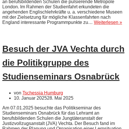
an berufsbildenden Schulen die pulsierende Metropole
London. Im Rahmen der Studienfahrt erkundeten die
angehenden Englischlehrkräfte u. a. verschiedene Museen
mit der Zielsetzung für mögliche Klassenfahrten nach
Sem
England interessante Programmpunkte zu…
Weiterlesen »
na
Lo
Besuch der JVA Vechta durch
die Politikgruppe des
Studienseminars Osnabrück
von
Tschessja Humburg
10. Januar 2025
28. Mai 2025
Am 07.01.2025 besuchte das Politikseminar des
Studienseminars Osnabrück für das Lehramt an
berufsbildenden Schulen die Jungtäteranstalt der
Justizvollzugsanstalt (JVA) Vechta. Der Besuch fand im
Rahmen der Planung und Organisation einer Lernsituation