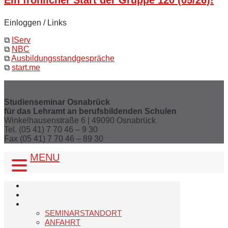
Ein fröhlicher Start der Gruppe 120 (05/26)!
Einloggen / Links
⧉
IServ
⧉
NBC
⧉
Ausbildungsstandgespräche
⧉
start.me
Studienseminar Osnabrück
für das Lehramt an berufsbildenden Schulen
Winkelhausenstraße 6 | 49090 Osnabrück
Tel. (05 41) 7 70 46 – 9 30
Fax (05 41) 7 70 46 – 89 30
MENU
SEMINARSTANDORT
ANFAHRT