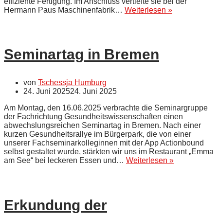
effiziente Fertigung. Im Anschluss vertiefte sie bei der
Exkursion
Hermann Paus Maschinenfabrik…
Weiterlesen »
Fachgruppe
Metalltechnik
Seminartag in Bremen
von
Tschessja Humburg
24. Juni 2025
24. Juni 2025
Am Montag, den 16.06.2025 verbrachte die Seminargruppe
der Fachrichtung Gesundheitswissenschaften einen
abwechslungsreichen Seminartag in Bremen. Nach einer
kurzen Gesundheitsrallye im Bürgerpark, die von einer
unserer Fachseminarkolleginnen mit der App Actionbound
selbst gestaltet wurde, stärkten wir uns im Restaurant „Emma
Seminartag
am See“ bei leckeren Essen und…
Weiterlesen »
in
Bremen
Erkundung der