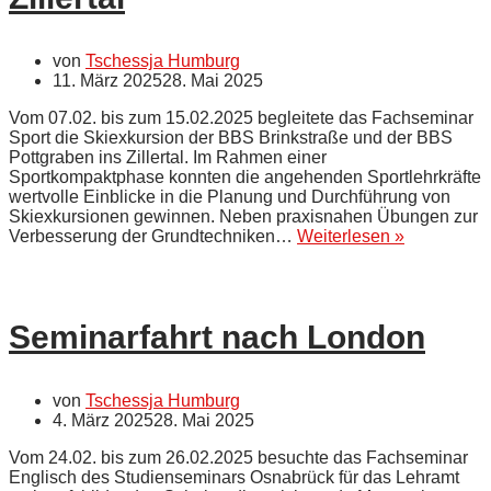
von
Tschessja Humburg
11. März 2025
28. Mai 2025
Vom 07.02. bis zum 15.02.2025 begleitete das Fachseminar
Sport die Skiexkursion der BBS Brinkstraße und der BBS
Pottgraben ins Zillertal. Im Rahmen einer
Sportkompaktphase konnten die angehenden Sportlehrkräfte
wertvolle Einblicke in die Planung und Durchführung von
Skiexkursionen gewinnen. Neben praxisnahen Übungen zur
Vom
Verbesserung der Grundtechniken…
Weiterlesen »
Seminarra
auf
die
Skipiste
Seminarfahrt nach London
–
Praxis
pur
im
von
Tschessja Humburg
Zillertal
4. März 2025
28. Mai 2025
Vom 24.02. bis zum 26.02.2025 besuchte das Fachseminar
Englisch des Studienseminars Osnabrück für das Lehramt